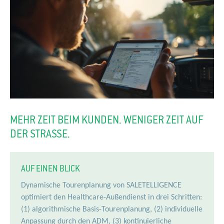
MEHR ZEIT BEIM KUNDEN. WENIGER ZEIT AUF
DER STRASSE.
AUF EINEN BLICK
Dynamische Tourenplanung von SALETELLIGENCE
optimiert den Healthcare-Außendienst in drei Schritten:
(1) algorithmische Basis-Tourenplanung, (2) individuelle
Anpassung durch den ADM, (3) kontinuierliche