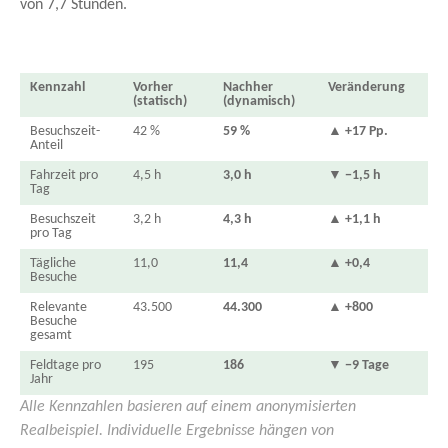
von 7,7 Stunden.
Kennzahl
Vorher
Nachher
Veränderung
(statisch)
(dynamisch)
Besuchszeit-
42 %
59 %
▲ +17 Pp.
Anteil
Fahrzeit pro
4,5 h
3,0 h
▼ −1,5 h
Tag
Besuchszeit
3,2 h
4,3 h
▲ +1,1 h
pro Tag
Tägliche
11,0
11,4
▲ +0,4
Besuche
Relevante
43.500
44.300
▲ +800
Besuche
gesamt
Feldtage pro
195
186
▼ −9 Tage
Jahr
Alle Kennzahlen basieren auf einem anonymisierten
Realbeispiel. Individuelle Ergebnisse hängen von